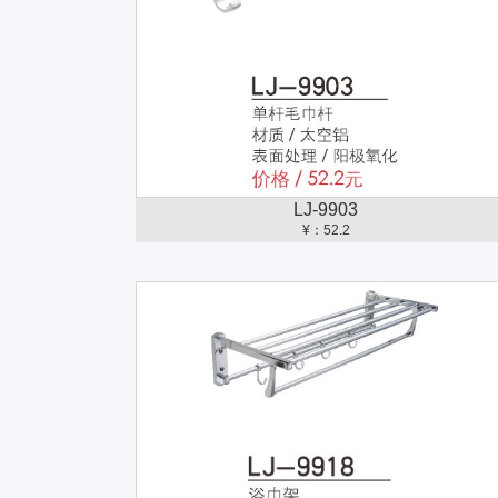
LJ-9903
¥：52.2