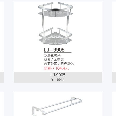
LJ-9905
¥：104.4