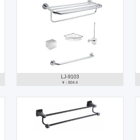
LJ-9103
¥：804.4