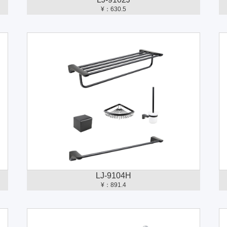
¥：630.5
LJ-9104H
¥：891.4