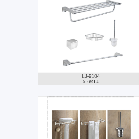
LJ-9104
¥：891.4