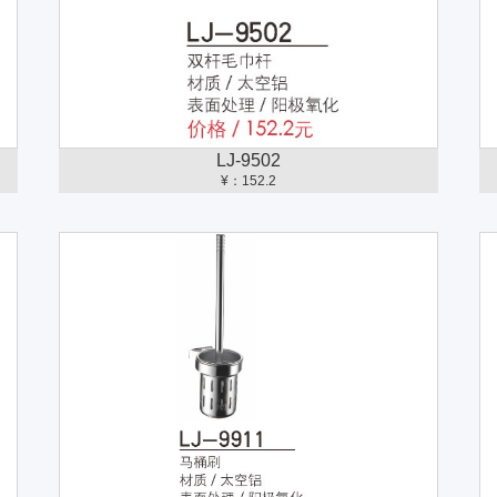
LJ-9502
¥：152.2