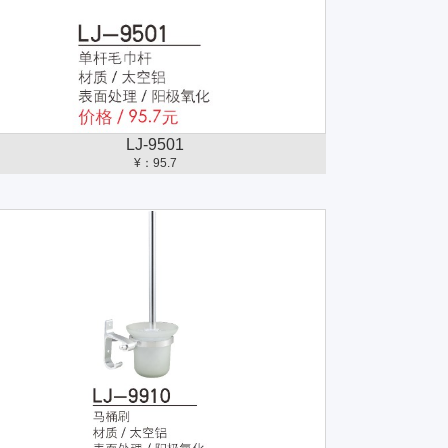
LJ-9501
¥：95.7