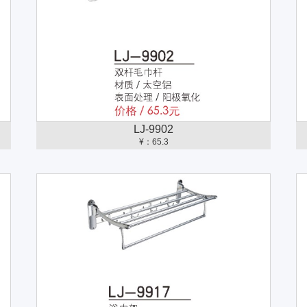
LJ-9902
¥：65.3