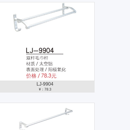
LJ-9904
¥：78.3