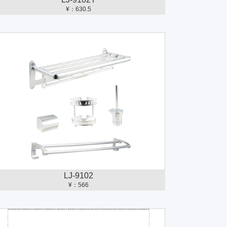
¥：630.5
LJ-9102
¥：566