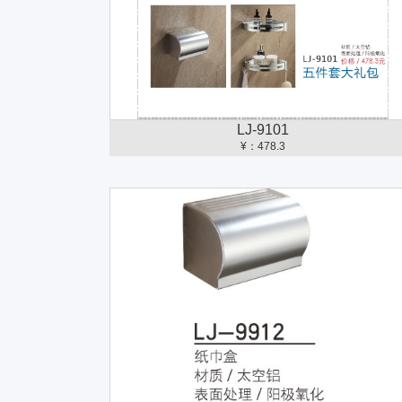
LJ-9101
¥：478.3