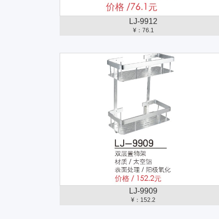
LJ-9912
¥：76.1
LJ-9909
¥：152.2