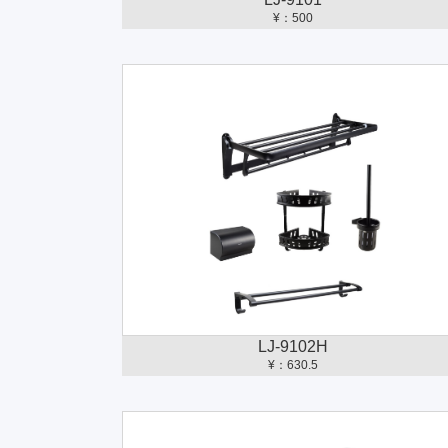
¥：500
LJ-9102H
¥：630.5