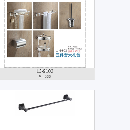
LJ-9102
¥：566