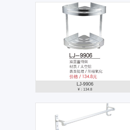
LJ-9906
¥：134.8